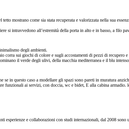
del tetto mostrano come sia stata recuperata e valorizzata nella sua essenz
iere si intravvedono all’estremità della porta in alto e in basso, a filo p
inimalismo degli ambienti.
chio corra sui giochi di colore e sugli accostamenti di pezzi di recupero 
inano il verde degli ulivi, della macchia mediterranea e il blu intenso
he se in questo caso a modellare gli spazi sono pareti in muratura anzich
re funzionali ai servizi, con doccia, wc e bidet, E alla cabina armadio. 
esperienze e collaborazioni con studi internazionali, dal 2008 sono uni