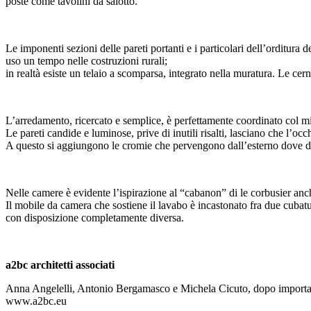
poste come tavolini da salotto.
Le imponenti sezioni delle pareti portanti e i particolari dell’orditura 
uso un tempo nelle costruzioni rurali;
in realtà esiste un telaio a scomparsa, integrato nella muratura. Le cern
L’arredamento, ricercato e semplice, è perfettamente coordinato col m
Le pareti candide e luminose, prive di inutili risalti, lasciano che l’oc
A questo si aggiungono le cromie che pervengono dall’esterno dove dom
Nelle camere è evidente l’ispirazione al “cabanon” di le corbusier anc
Il mobile da camera che sostiene il lavabo è incastonato fra due cubatu
con disposizione completamente diversa.
a2bc architetti associati
Anna Angelelli, Antonio Bergamasco e Michela Cicuto, dopo importanti 
www.a2bc.eu