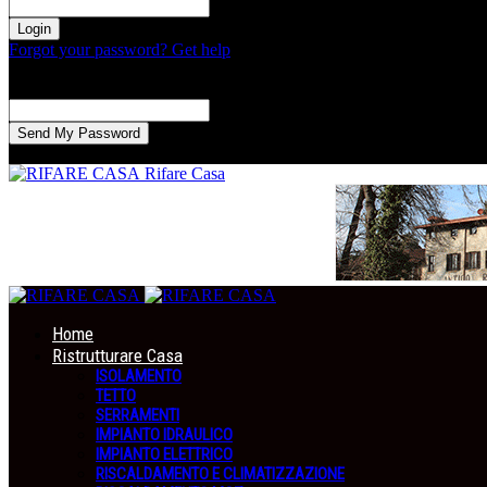
la tua password
Forgot your password? Get help
Recupero della password
Recupera la tua password
La tua email
La password verrà inviata via email.
Rifare Casa
Home
Ristrutturare Casa
ISOLAMENTO
TETTO
SERRAMENTI
IMPIANTO IDRAULICO
IMPIANTO ELETTRICO
RISCALDAMENTO E CLIMATIZZAZIONE