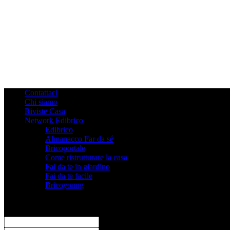
Contattaci
Chi siamo
Riviste Casa
Network Edibrico
Edibrico
Almanacco Far da sé
Bricoportale
Come ristrutturare la casa
Fai da te in giardino
Fai da te facile
Bricoyoung
Registrati
Benvenuto! Accedi al tuo account
il tuo username