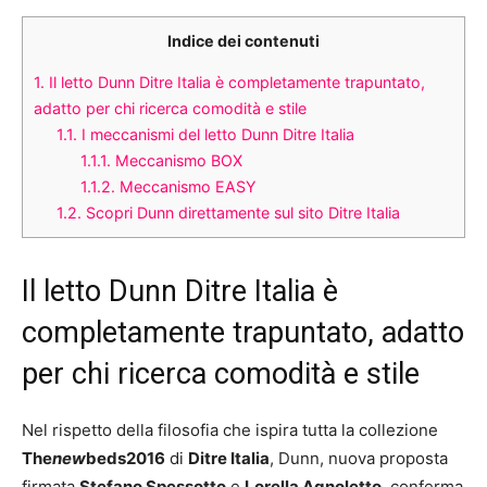
Indice dei contenuti
1.
Il letto Dunn Ditre Italia è completamente trapuntato,
adatto per chi ricerca comodità e stile
1.1.
I meccanismi del letto Dunn Ditre Italia
1.1.1.
Meccanismo BOX
1.1.2.
Meccanismo EASY
1.2.
Scopri Dunn direttamente sul sito Ditre Italia
Il letto Dunn Ditre Italia è
completamente trapuntato, adatto
per chi ricerca comodità e stile
Nel rispetto della filosofia che ispira tutta la collezione
The
new
beds2016
di
Ditre Italia
, Dunn, nuova proposta
firmata
Stefano Spessotto
e
Lorella Agnoletto
, conferma