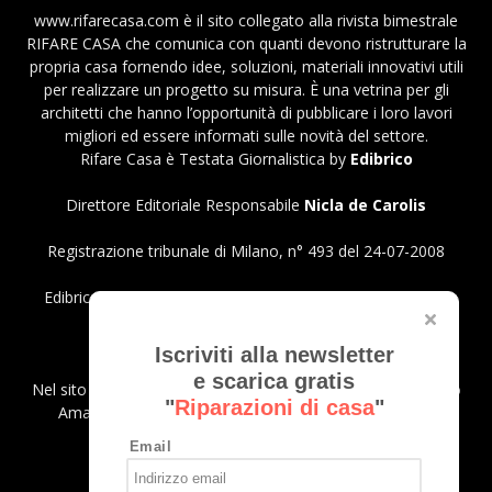
www.rifarecasa.com è il sito collegato alla rivista bimestrale
RIFARE CASA che comunica con quanti devono ristrutturare la
propria casa fornendo idee, soluzioni, materiali innovativi utili
per realizzare un progetto su misura. È una vetrina per gli
architetti che hanno l’opportunità di pubblicare i loro lavori
migliori ed essere informati sulle novità del settore.
Rifare Casa è Testata Giornalistica by
Edibrico
Direttore Editoriale Responsabile
Nicla de Carolis
Registrazione tribunale di Milano, n° 493 del 24-07-2008
Edibrico srl - Viale Emilio Caldara, 44 - 20122 Milano P.iva
12980140151
Privacy Policy
Iscriviti alla newsletter
e scarica gratis
Nel sito sono presenti prodotti Amazon; in qualità di Affiliato
"
Riparazioni di casa
"
Amazon riceviamo un guadagno dagli acquisti idonei.
Email
SEGUICI