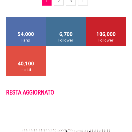
1
2
3
54,000
6,700
106,000
Fans
Follower
Follower
40,100
Iscritti
RESTA AGGIORNATO