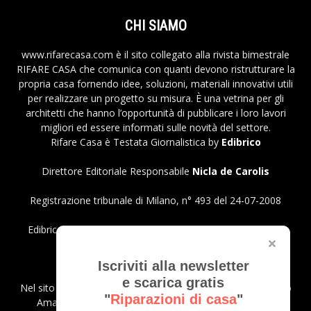
CHI SIAMO
www.rifarecasa.com è il sito collegato alla rivista bimestrale
RIFARE CASA che comunica con quanti devono ristrutturare la
propria casa fornendo idee, soluzioni, materiali innovativi utili
per realizzare un progetto su misura. È una vetrina per gli
architetti che hanno l’opportunità di pubblicare i loro lavori
migliori ed essere informati sulle novità del settore.
Rifare Casa è Testata Giornalistica by
Edibrico
Direttore Editoriale Responsabile
Nicla de Carolis
Registrazione tribunale di Milano, n° 493 del 24-07-2008
Edibrico srl - Viale Emilio Caldara, 44 - 20122 Milano P.iva
12980140151
Privacy Policy
Iscriviti alla newsletter
e scarica gratis
Nel sito sono presenti prodotti Amazon; in qualità di Affiliato
"
Riparazioni di casa
"
Amazon riceviamo un guadagno dagli acquisti idonei.