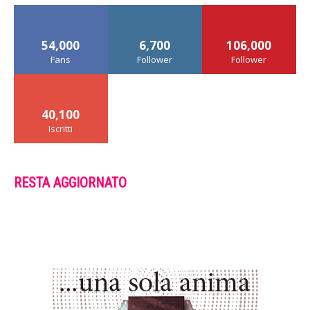
54,000
6,700
106,000
Fans
Follower
Follower
40,100
Iscritti
RESTA AGGIORNATO