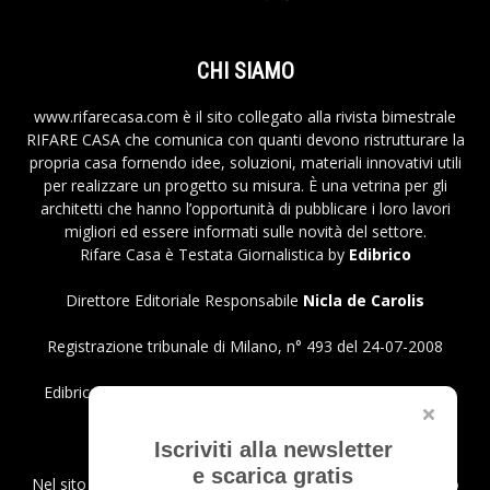
CHI SIAMO
www.rifarecasa.com è il sito collegato alla rivista bimestrale
RIFARE CASA che comunica con quanti devono ristrutturare la
propria casa fornendo idee, soluzioni, materiali innovativi utili
per realizzare un progetto su misura. È una vetrina per gli
architetti che hanno l’opportunità di pubblicare i loro lavori
migliori ed essere informati sulle novità del settore.
Rifare Casa è Testata Giornalistica by
Edibrico
Direttore Editoriale Responsabile
Nicla de Carolis
Registrazione tribunale di Milano, n° 493 del 24-07-2008
Edibrico srl - Viale Emilio Caldara, 44 - 20122 Milano P.iva
12980140151
Privacy Policy
Iscriviti alla newsletter
e scarica gratis
Nel sito sono presenti prodotti Amazon; in qualità di Affiliato