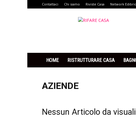
Contattaci
Chi siamo
Riviste Casa
Network Edibri
Rifare
Casa
HOME
RISTRUTTURARE CASA
BAGN
AZIENDE
Nessun Articolo da visual