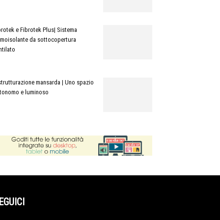
brotek e Fibrotek Plus| Sistema
rmoisolante da sottocopertura
ntilato
strutturazione mansarda | Uno spazio
tonomo e luminoso
EGUICI