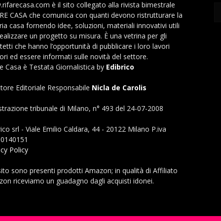
rifarecasa.com è il sito collegato alla rivista bimestrale
RE CASA che comunica con quanti devono ristrutturare la
ia casa fornendo idee, soluzioni, materiali innovativi utili
realizzare un progetto su misura. È una vetrina per gli
tetti che hanno l’opportunità di pubblicare i loro lavori
ori ed essere informati sulle novità del settore.
re Casa è Testata Giornalistica by
Edibrico
ttore Editoriale Responsabile
Nicla de Carolis
strazione tribunale di Milano, n° 493 del 24-07-2008
ico srl - Viale Emilio Caldara, 44 - 20122 Milano P.iva
80140151
acy Policy
sito sono presenti prodotti Amazon; in qualità di Affiliato
on riceviamo un guadagno dagli acquisti idonei.