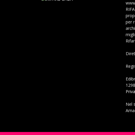
www.
RIFA
propr
per 
archi
migli
Rifa
Dire
Regi
Edibr
129
Priv
Nel 
Amaz