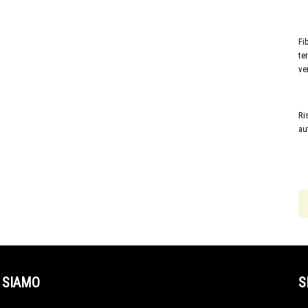
Fi
te
ve
Ri
au
 SIAMO
S