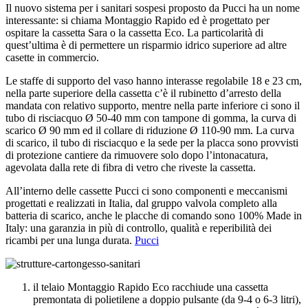
Il nuovo sistema per i sanitari sospesi proposto da Pucci ha un nome
interessante: si chiama Montaggio Rapido ed è progettato per
ospitare la cassetta Sara o la cassetta Eco. La particolarità di
quest’ultima è di permettere un risparmio idrico superiore ad altre
casette in commercio.
Le staffe di supporto del vaso hanno interasse regolabile 18 e 23 cm,
nella parte superiore della cassetta c’è il rubinetto d’arresto della
mandata con relativo supporto, mentre nella parte inferiore ci sono il
tubo di risciacquo Ø 50-40 mm con tampone di gomma, la curva di
scarico Ø 90 mm ed il collare di riduzione Ø 110-90 mm. La curva
di scarico, il tubo di risciacquo e la sede per la placca sono provvisti
di protezione cantiere da rimuovere solo dopo l’intonacatura,
agevolata dalla rete di fibra di vetro che riveste la cassetta.
All’interno delle cassette Pucci ci sono componenti e meccanismi
progettati e realizzati in Italia, dal gruppo valvola completo alla
batteria di scarico, anche le placche di comando sono 100% Made in
Italy: una garanzia in più di controllo, qualità e reperibilità dei
ricambi per una lunga durata.
Pucci
il telaio Montaggio Rapido Eco racchiude una cassetta
premontata di polietilene a doppio pulsante (da 9-4 o 6-3 litri),