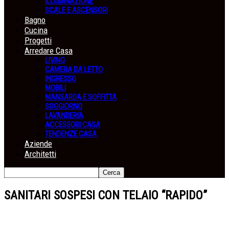
ILLUMINAZIONE
SCALE E ASCENSORI
Bagno
Cucina
Progetti
Arredare Casa
LIVING
CAMERA DA LETTO
INGRESSO
MOBILI
MANSARDA E SOFFITTA
SOGGIORNO
LAVANDERIA
ACCESSORI CASA
TENDENZE CASA
Aziende
Architetti
SANITARI SOSPESI CON TELAIO “RAPIDO”