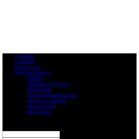
Contattaci
Chi siamo
Riviste Casa
Network Edibrico
Edibrico
Almanacco Far da sé
Bricoportale
Come ristrutturare la casa
Fai da te in giardino
Fai da te facile
Bricoyoung
Registrati
Benvenuto! Accedi al tuo account
il tuo username