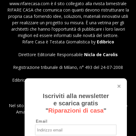
www.rifarecasa.com è il sito collegato alla rivista bimestrale
RIFARE CASA che comunica con quanti devono ristrutturare la
propria casa fornendo idee, soluzioni, materiali innovativi utili
per realizzare un progetto su misura. È una vetrina per gli
architetti che hanno l’opportunità di pubblicare i loro lavori
migliori ed essere informati sulle novità del settore.
Rifare Casa è Testata Giornalistica by
Edibrico
Direttore Editoriale Responsabile
Nicla de Carolis
Registrazione tribunale di Milano, n° 493 del 24-07-2008
Edibrico srl - Viale Emilio Caldara, 44 - 20122 Milano P.iva
12980140151
Privacy Policy
Iscriviti alla newsletter
e scarica gratis
Nel sito sono presenti prodotti Amazon; in qualità di Affiliato
"
Riparazioni di casa
"
Amazon riceviamo un guadagno dagli acquisti idonei.
Email
SEGUICI