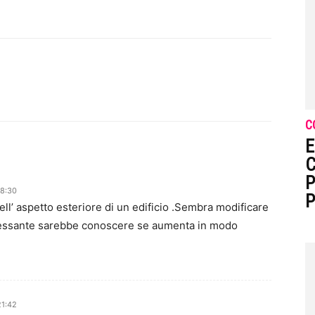
C
E
C
P
18:30
P
ell’ aspetto esteriore di un edificio .Sembra modificare
teressante sarebbe conoscere se aumenta in modo
21:42