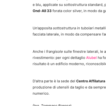
e blu, applicate su sottostruttura standard, p
Ond-All 33
forata color silver, in modo da ga
Un’apposita
sottostruttura in tubolari metalli
facciata laterale, in modo da compensare l’
Anche i
frangisole
sulle finestre laterali, l
rivestimento: per ogni dettaglio
Alubel
ha fo
risultato è un edificio moderno, riconoscibil
D’altra parte è la sede del
Centro Affilatur
produzione di utensili da taglio e da sempre
numerico.
(Ing.
Tommaso Brenna
)