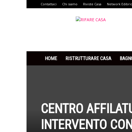
Contattaci
Chi siamo
Riviste Casa
Network Edibri
Rifare
Casa
HOME
RISTRUTTURARE CASA
BAGN
CENTRO AFFILAT
INTERVENTO CON