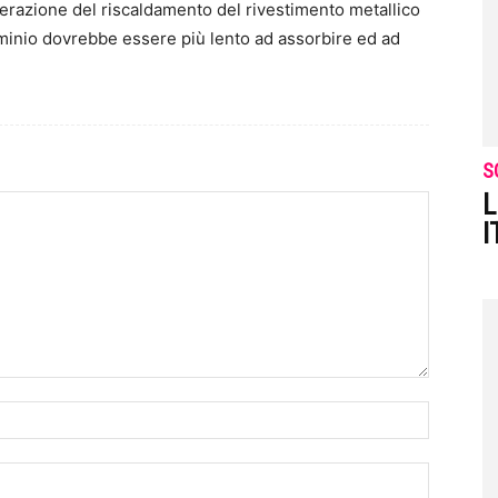
derazione del riscaldamento del rivestimento metallico
luminio dovrebbe essere più lento ad assorbire ed ad
S
L
I