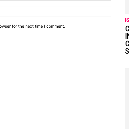
I
owser for the next time I comment.
C
I
C
S