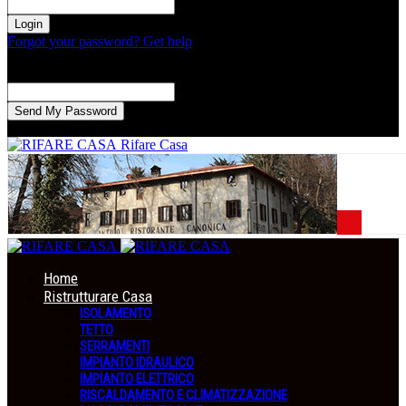
la tua password
Forgot your password? Get help
Recupero della password
Recupera la tua password
La tua email
La password verrà inviata via email.
Rifare Casa
Home
Ristrutturare Casa
ISOLAMENTO
TETTO
SERRAMENTI
IMPIANTO IDRAULICO
IMPIANTO ELETTRICO
RISCALDAMENTO E CLIMATIZZAZIONE