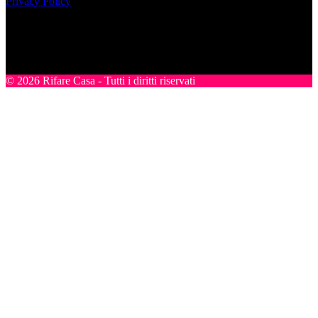
Privacy Policy
Nel sito sono presenti prodotti Amazon; in qualità di Affiliato
Amazon riceviamo un guadagno dagli acquisti idonei.
SEGUICI
© 2026 Rifare Casa - Tutti i diritti riservati