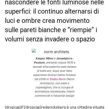
nascondere le fonti luminose nelle
superfici: il continuo alternarsi di
luci e ombre crea movimento
sulle pareti bianche e “riempie” i
volumi senza invadere o spazio
Kasper RØnn
e
Jonasbjerre-
Poulsen
, entrambi classe 1976 e
laureati all’accademia reale danese
di belle arti, dopo aver fatto
esperienze diverse hanno fondato
nel 2008 lo
Studio Norm
(Norm
Architects), con sede a
copenaghen, che si occupa di
architettura residenziale, interni
commerciali e industrial design
[dropcap]F[/dropcap]redericksberg è una cittadina situata