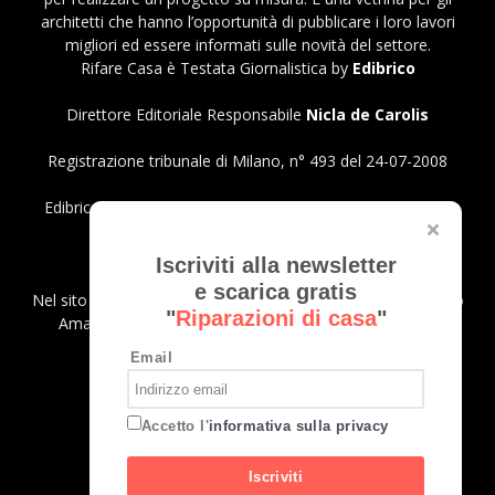
architetti che hanno l’opportunità di pubblicare i loro lavori
migliori ed essere informati sulle novità del settore.
Rifare Casa è Testata Giornalistica by
Edibrico
Direttore Editoriale Responsabile
Nicla de Carolis
Registrazione tribunale di Milano, n° 493 del 24-07-2008
Edibrico srl - Viale Emilio Caldara, 44 - 20122 Milano P.iva
12980140151
Privacy Policy
Iscriviti alla newsletter
e scarica gratis
Nel sito sono presenti prodotti Amazon; in qualità di Affiliato
"
Riparazioni di casa
"
Amazon riceviamo un guadagno dagli acquisti idonei.
Email
SEGUICI
Accetto l'
informativa sulla privacy
Iscriviti