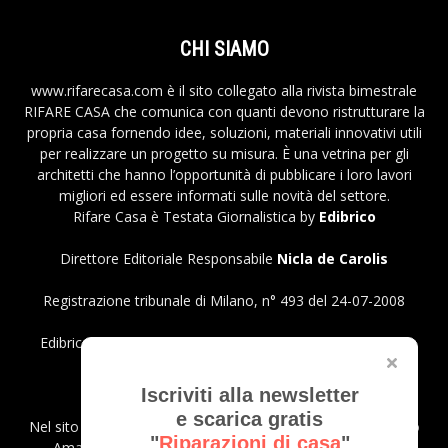
CHI SIAMO
www.rifarecasa.com è il sito collegato alla rivista bimestrale
RIFARE CASA che comunica con quanti devono ristrutturare la
propria casa fornendo idee, soluzioni, materiali innovativi utili
per realizzare un progetto su misura. È una vetrina per gli
architetti che hanno l’opportunità di pubblicare i loro lavori
migliori ed essere informati sulle novità del settore.
Rifare Casa è Testata Giornalistica by
Edibrico
Direttore Editoriale Responsabile
Nicla de Carolis
Registrazione tribunale di Milano, n° 493 del 24-07-2008
Edibrico srl - Viale Emilio Caldara, 44 - 20122 Milano P.iva
12980140151
Privacy Policy
Iscriviti alla newsletter
e scarica gratis
Nel sito sono presenti prodotti Amazon; in qualità di Affiliato
"
Riparazioni di casa
"
Amazon riceviamo un guadagno dagli acquisti idonei.