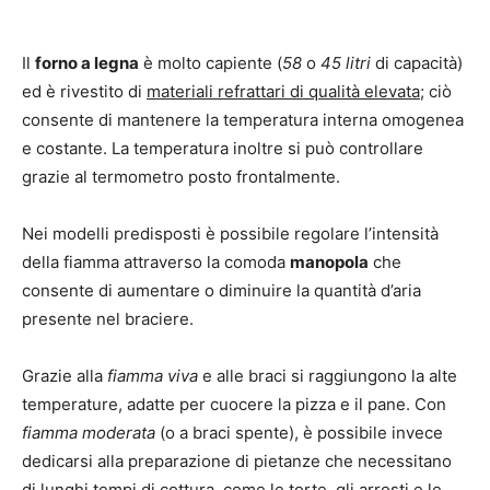
Il
forno a legna
è molto capiente (
58
o
45 litri
di capacità)
ed è rivestito di
materiali refrattari di qualità elevata
; ciò
consente di mantenere la temperatura interna omogenea
e costante. La temperatura inoltre si può controllare
grazie al termometro posto frontalmente.
Nei modelli predisposti è possibile regolare l’intensità
della fiamma attraverso la comoda
manopola
che
consente di aumentare o diminuire la quantità d’aria
presente nel braciere.
Grazie alla
fiamma viva
e alle braci si raggiungono la alte
temperature, adatte per cuocere la pizza e il pane. Con
fiamma moderata
(o a braci spente), è possibile invece
dedicarsi alla preparazione di pietanze che necessitano
di lunghi tempi di cottura, come le torte, gli arrosti e le