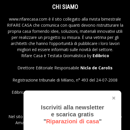
CHI SIAMO
www.rifarecasa.com è il sito collegato alla rivista bimestrale
RIFARE CASA che comunica con quanti devono ristrutturare la
propria casa fornendo idee, soluzioni, materiali innovativi utili
per realizzare un progetto su misura. È una vetrina per gli
architetti che hanno l’opportunità di pubblicare i loro lavori
migliori ed essere informati sulle novità del settore.
Rifare Casa è Testata Giornalistica by
Edibrico
Direttore Editoriale Responsabile
Nicla de Carolis
Registrazione tribunale di Milano, n° 493 del 24-07-2008
Edibrico srl - Viale Emilio Caldara, 44 - 20122 Milano P.iva
12980140151
Privacy Policy
Iscriviti alla newsletter
e scarica gratis
Nel sito sono presenti prodotti Amazon; in qualità di Affiliato
"
Riparazioni di casa
"
Amazon riceviamo un guadagno dagli acquisti idonei.