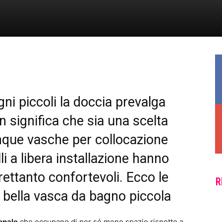
ni piccoli la doccia prevalga
 significa che sia una scelta
nque vasche per collocazione
i a libera installazione hanno
rettanto confortevoli. Ecco le
R
 bella vasca da bagno piccola
onale
che occupano di per sé meno spazio rispetto a