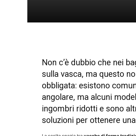
Non c’è dubbio che nei bag
sulla vasca, ma questo non
obbligata: esistono comu
angolare, ma alcuni modell
ingombri ridotti e sono alt
soluzioni per ottenere una
La scelta spazia tra
vasche di forma tradizi