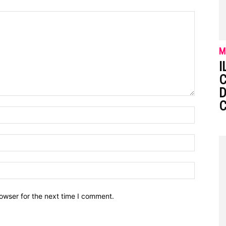
M
I
D
C
owser for the next time I comment.