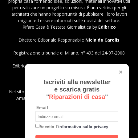
propria casa fornendo idee, soluzioni, materiali innovativi utili
per realizzare un progetto su misura. È una vetrina per gli
architetti che hanno l’opportunità di pubblicare i loro lavori
migliori ed essere informati sulle novità del settore.
Rifare Casa è Testata Giornalistica by
Edibrico
Direttore Editoriale Responsabile
Nicla de Carolis
Registrazione tribunale di Milano, n° 493 del 24-07-2008
Edibrico srl - Viale Emilio Caldara, 44 - 20122 Milano P.iva
12980140151
Privacy Policy
Iscriviti alla newsletter
e scarica gratis
Nel sito sono presenti prodotti Amazon; in qualità di Affiliato
"
Riparazioni di casa
"
Amazon riceviamo un guadagno dagli acquisti idonei.
Email
SEGUICI
Accetto l'
informativa sulla privacy