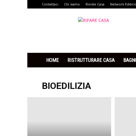
Contattaci
Chi siamo
Riviste Casa
Network Edibri
Rifare
Casa
HOME
RISTRUTTURARE CASA
BAGN
BIOEDILIZIA