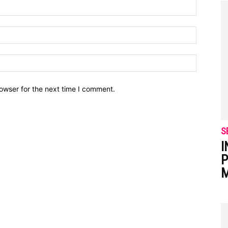
owser for the next time I comment.
S
I
P
M