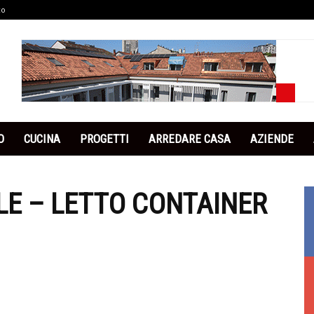
co
O
CUCINA
PROGETTI
ARREDARE CASA
AZIENDE
LE – LETTO CONTAINER