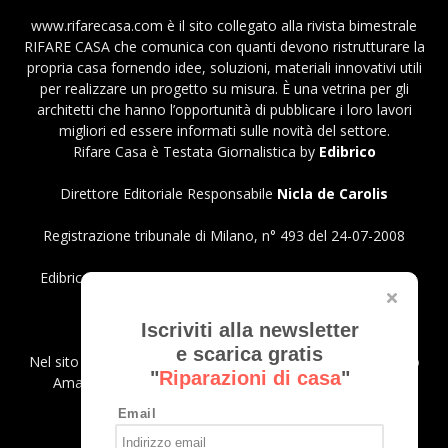
www.rifarecasa.com è il sito collegato alla rivista bimestrale
RIFARE CASA che comunica con quanti devono ristrutturare la
propria casa fornendo idee, soluzioni, materiali innovativi utili
per realizzare un progetto su misura. È una vetrina per gli
architetti che hanno l’opportunità di pubblicare i loro lavori
migliori ed essere informati sulle novità del settore.
Rifare Casa è Testata Giornalistica by
Edibrico
Direttore Editoriale Responsabile
Nicla de Carolis
Registrazione tribunale di Milano, n° 493 del 24-07-2008
Edibrico srl - Viale Emilio Caldara, 44 - 20122 Milano P.iva
12980140151
Privacy Policy
Iscriviti alla newsletter
e scarica gratis
Nel sito sono presenti prodotti Amazon; in qualità di Affiliato
"
Riparazioni di casa
"
Amazon riceviamo un guadagno dagli acquisti idonei.
Email