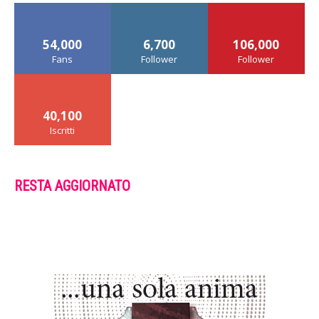
54,000
6,700
106,000
Fans
Follower
Follower
40,100
Iscritti
RESTA AGGIORNATO