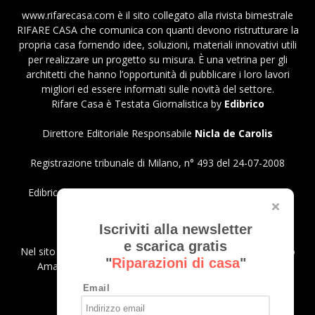
www.rifarecasa.com è il sito collegato alla rivista bimestrale
RIFARE CASA che comunica con quanti devono ristrutturare la
propria casa fornendo idee, soluzioni, materiali innovativi utili
per realizzare un progetto su misura. È una vetrina per gli
architetti che hanno l’opportunità di pubblicare i loro lavori
migliori ed essere informati sulle novità del settore.
Rifare Casa è Testata Giornalistica by
Edibrico
Direttore Editoriale Responsabile
Nicla de Carolis
Registrazione tribunale di Milano, n° 493 del 24-07-2008
Edibrico srl - Viale Emilio Caldara, 44 - 20122 Milano P.iva
12980140151
Privacy Policy
Iscriviti alla newsletter
e scarica gratis
Nel sito sono presenti prodotti Amazon; in qualità di Affiliato
"
Riparazioni di casa
"
Amazon riceviamo un guadagno dagli acquisti idonei.
Email