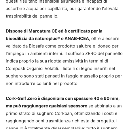
questi risultano insensibili all’umidità e incapaci di
assorbire acqua per capillarità, pur garantendo l’elevata
traspirabilità del pannello.
Dispone di Marcatura CE ed è certificato per la
bioedilizia da natureplus® e ANAB-ICEA
, oltre a essere
validato da Biosafe come prodotto salubre e idoneo per
l’impiego in ambienti interni. Il suffisso ZERO del pannello
indica proprio la sua ridotta emissività in termini di
Composti Organici Volatili. I listelli di legno inseriti nel
sughero sono stati pensati in faggio massello proprio per
non introdurre collanti nel prodotto.
Cork-Self Zero è disponibile con spessore 40 e 60 mm,
ma può raggiungere qualsiasi spessore
se abbinato a un
primo strato di sughero Corkpan, ottimizzando i costi e
raggiungendo ogni trasmittanza richiesta da progetto. Il
pannello è totalmente disassemblabile: tutto il sughero