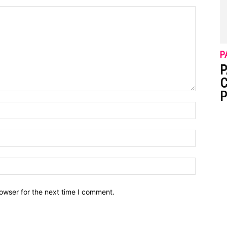
P
P
C
P
owser for the next time I comment.