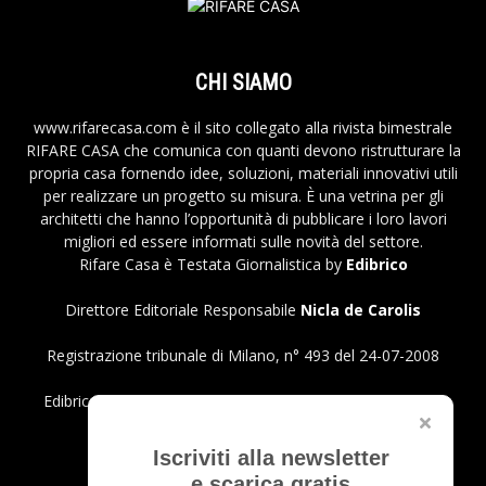
CHI SIAMO
www.rifarecasa.com è il sito collegato alla rivista bimestrale
RIFARE CASA che comunica con quanti devono ristrutturare la
propria casa fornendo idee, soluzioni, materiali innovativi utili
per realizzare un progetto su misura. È una vetrina per gli
architetti che hanno l’opportunità di pubblicare i loro lavori
migliori ed essere informati sulle novità del settore.
Rifare Casa è Testata Giornalistica by
Edibrico
Direttore Editoriale Responsabile
Nicla de Carolis
Registrazione tribunale di Milano, n° 493 del 24-07-2008
Edibrico srl - Viale Emilio Caldara, 44 - 20122 Milano P.iva
12980140151
Privacy Policy
Iscriviti alla newsletter
e scarica gratis