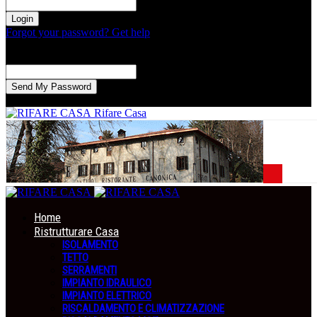
la tua password
Forgot your password? Get help
Recupero della password
Recupera la tua password
La tua email
La password verrà inviata via email.
Rifare Casa
Home
Ristrutturare Casa
ISOLAMENTO
TETTO
SERRAMENTI
IMPIANTO IDRAULICO
IMPIANTO ELETTRICO
RISCALDAMENTO E CLIMATIZZAZIONE