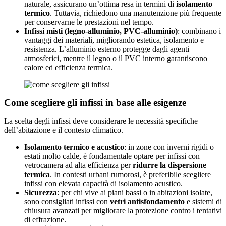
naturale, assicurano un’ottima resa in termini di
isolamento
termico
. Tuttavia, richiedono una manutenzione più frequente
per conservarne le prestazioni nel tempo.
Infissi misti (legno-alluminio, PVC-alluminio)
: combinano i
vantaggi dei materiali, migliorando estetica, isolamento e
resistenza. L’alluminio esterno protegge dagli agenti
atmosferici, mentre il legno o il PVC interno garantiscono
calore ed efficienza termica.
Come scegliere gli infissi in base alle esigenze
La scelta degli infissi deve considerare le necessità specifiche
dell’abitazione e il contesto climatico.
Isolamento termico e acustico
: in zone con inverni rigidi o
estati molto calde, è fondamentale optare per infissi con
vetrocamera ad alta efficienza per
ridurre la dispersione
termica
. In contesti urbani rumorosi, è preferibile scegliere
infissi con elevata capacità di isolamento acustico.
Sicurezza
: per chi vive ai piani bassi o in abitazioni isolate,
sono consigliati infissi con
vetri antisfondamento
e sistemi di
chiusura avanzati per migliorare la protezione contro i tentativi
di effrazione.