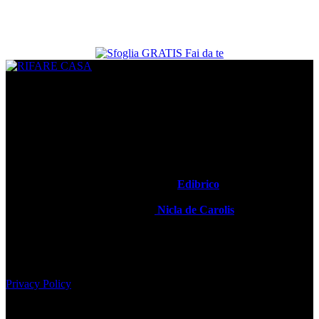
CHI SIAMO
www.rifarecasa.com è il sito collegato alla rivista bimestrale
RIFARE CASA che comunica con quanti devono ristrutturare la
propria casa fornendo idee, soluzioni, materiali innovativi utili per
realizzare un progetto su misura. È una vetrina per gli architetti che
hanno l’opportunità di pubblicare i loro lavori migliori ed essere
informati sulle novità del settore.
Rifare Casa è Testata Giornalistica by
Edibrico
Direttore Editoriale Responsabile
Nicla de Carolis
Registrazione tribunale di Milano, n° 493 del 24-07-2008
Edibrico srl - Viale Emilio Caldara, 44 - 20122 Milano P.iva
12980140151
Privacy Policy
Nel sito sono presenti prodotti Amazon; in qualità di Affiliato