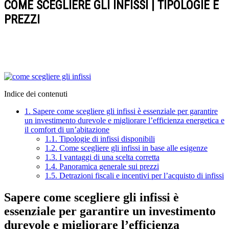
COME SCEGLIERE GLI INFISSI | TIPOLOGIE E
PREZZI
Indice dei contenuti
1.
Sapere come scegliere gli infissi è essenziale per garantire
un investimento durevole e migliorare l’efficienza energetica e
il comfort di un’abitazione
1.1.
Tipologie di infissi disponibili
1.2.
Come scegliere gli infissi in base alle esigenze
1.3.
I vantaggi di una scelta corretta
1.4.
Panoramica generale sui prezzi
1.5.
Detrazioni fiscali e incentivi per l’acquisto di infissi
Sapere come scegliere gli infissi è
essenziale per garantire un investimento
durevole e migliorare l’efficienza