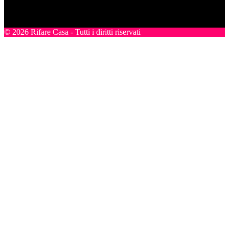
Amazon riceviamo un guadagno dagli acquisti idonei.
SEGUICI
© 2026 Rifare Casa - Tutti i diritti riservati