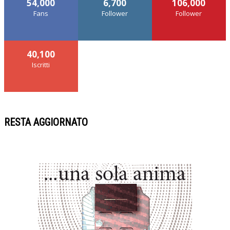
54,000
6,700
106,000
Fans
Follower
Follower
40,100
Iscritti
RESTA AGGIORNATO