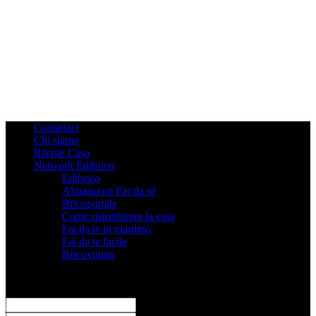
Contattaci
Chi siamo
Riviste Casa
Network Edibrico
Edibrico
Almanacco Far da sé
Bricoportale
Come ristrutturare la casa
Fai da te in giardino
Fai da te facile
Bricoyoung
Registrati
Benvenuto! Accedi al tuo account
il tuo username