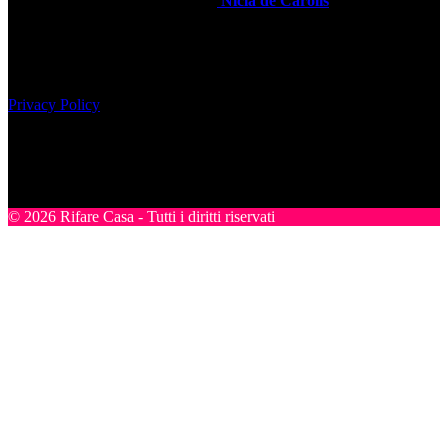
Direttore Editoriale Responsabile
Nicla de Carolis
Registrazione tribunale di Milano, n° 493 del 24-07-2008
Edibrico srl - Viale Emilio Caldara, 44 - 20122 Milano P.iva
12980140151
Privacy Policy
Nel sito sono presenti prodotti Amazon; in qualità di Affiliato
Amazon riceviamo un guadagno dagli acquisti idonei.
SEGUICI
© 2026 Rifare Casa - Tutti i diritti riservati