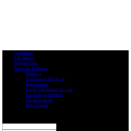
Contattaci
Chi siamo
Riviste Casa
Network Edibrico
Edibrico
Almanacco Far da sé
Bricoportale
Come ristrutturare la casa
Fai da te in giardino
Fai da te facile
Bricoyoung
Registrati
Benvenuto! Accedi al tuo account
il tuo username