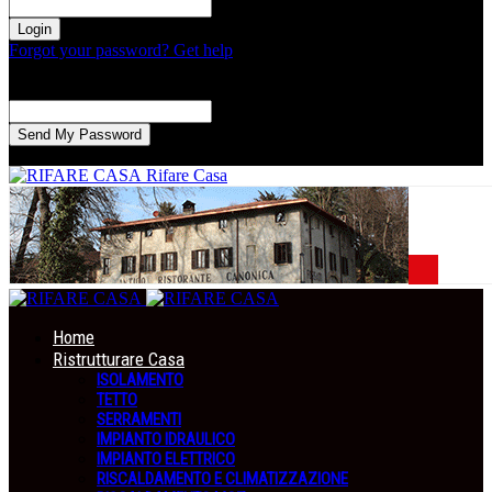
la tua password
Forgot your password? Get help
Recupero della password
Recupera la tua password
La tua email
La password verrà inviata via email.
Rifare Casa
Home
Ristrutturare Casa
ISOLAMENTO
TETTO
SERRAMENTI
IMPIANTO IDRAULICO
IMPIANTO ELETTRICO
RISCALDAMENTO E CLIMATIZZAZIONE