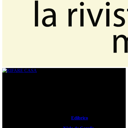
CHI SIAMO
www.rifarecasa.com è il sito collegato alla rivista bimestrale
RIFARE CASA che comunica con quanti devono ristrutturare la
propria casa fornendo idee, soluzioni, materiali innovativi utili per
realizzare un progetto su misura. È una vetrina per gli architetti che
hanno l’opportunità di pubblicare i loro lavori migliori ed essere
informati sulle novità del settore.
Rifare Casa è Testata Giornalistica by
Edibrico