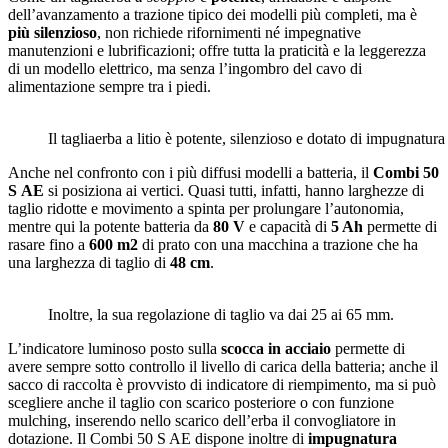
dell’avanzamento a trazione tipico dei modelli più completi, ma è
più silenzioso
, non richiede rifornimenti né impegnative
manutenzioni e lubrificazioni; offre tutta la praticità e la leggerezza
di un modello elettrico, ma senza l’ingombro del cavo di
alimentazione sempre tra i piedi.
Il tagliaerba a litio è potente, silenzioso e dotato di impugnatu
Anche nel confronto con i più diffusi modelli a batteria, il
Combi 50
S AE
si posiziona ai vertici. Quasi tutti, infatti, hanno larghezze di
taglio ridotte e movimento a spinta per prolungare l’autonomia,
mentre qui la potente batteria da
80 V
e capacità di
5 Ah
permette di
rasare fino a
600 m2
di prato con una macchina a trazione che ha
una larghezza di taglio di
48 cm
.
Inoltre, la sua regolazione di taglio va dai 25 ai 65 mm.
L’indicatore luminoso posto sulla
scocca in acciaio
permette di
avere sempre sotto controllo il livello di carica della batteria; anche il
sacco di raccolta è provvisto di indicatore di riempimento, ma si può
scegliere anche il taglio con scarico posteriore o con funzione
mulching, inserendo nello scarico dell’erba il convogliatore in
dotazione. Il Combi 50 S AE dispone inoltre di
impugnatura