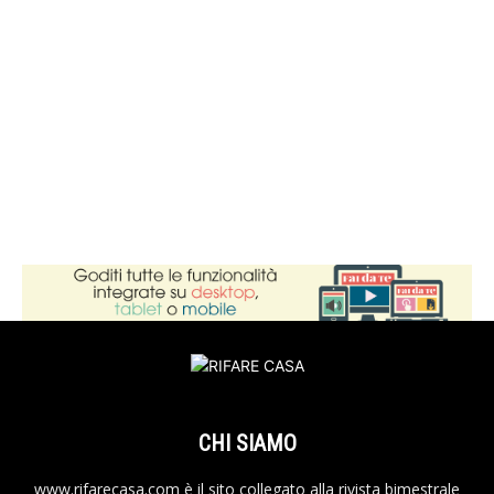
CHI SIAMO
www.rifarecasa.com è il sito collegato alla rivista bimestrale