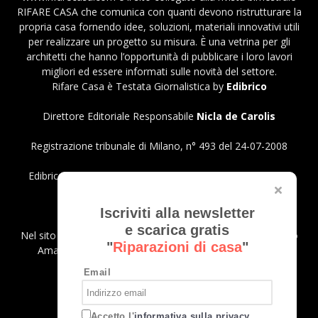
RIFARE CASA che comunica con quanti devono ristrutturare la
propria casa fornendo idee, soluzioni, materiali innovativi utili
per realizzare un progetto su misura. È una vetrina per gli
architetti che hanno l’opportunità di pubblicare i loro lavori
migliori ed essere informati sulle novità del settore.
Rifare Casa è Testata Giornalistica by
Edibrico
Direttore Editoriale Responsabile
Nicla de Carolis
Registrazione tribunale di Milano, n° 493 del 24-07-2008
Edibrico srl - Viale Emilio Caldara, 44 - 20122 Milano P.iva
12980140151
Privacy Policy
Iscriviti alla newsletter
e scarica gratis
Nel sito sono presenti prodotti Amazon; in qualità di Affiliato
"
Riparazioni di casa
"
Amazon riceviamo un guadagno dagli acquisti idonei.
Email
SEGUICI
Accetto l'
informativa sulla privacy