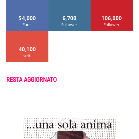
54,000
6,700
106,000
Fans
Follower
Follower
40,100
Iscritti
RESTA AGGIORNATO