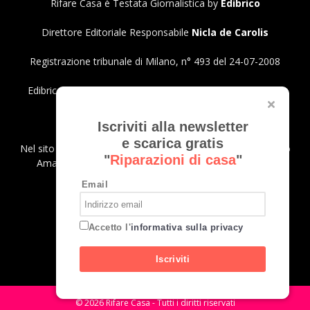
Rifare Casa è Testata Giornalistica by
Edibrico
Direttore Editoriale Responsabile
Nicla de Carolis
Registrazione tribunale di Milano, n° 493 del 24-07-2008
Edibrico srl - Viale Emilio Caldara, 44 - 20122 Milano P.iva
12980140151
Privacy Policy
Iscriviti alla newsletter
e scarica gratis
Nel sito sono presenti prodotti Amazon; in qualità di Affiliato
"
Riparazioni di casa
"
Amazon riceviamo un guadagno dagli acquisti idonei.
Email
SEGUICI
Accetto l'
informativa sulla privacy
Iscriviti
© 2026 Rifare Casa - Tutti i diritti riservati