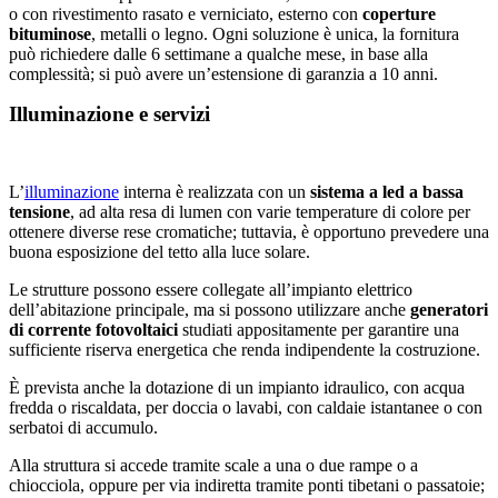
o con rivestimento rasato e verniciato, esterno con
coperture
bituminose
, metalli o legno. Ogni soluzione è unica, la fornitura
può richiedere dalle 6 settimane a qualche mese, in base alla
complessità; si può avere un’estensione di garanzia a 10 anni.
Illuminazione e servizi
L’
illuminazione
interna è realizzata con un
sistema a led a bassa
tensione
, ad alta resa di lumen con varie temperature di colore per
ottenere diverse rese cromatiche; tuttavia, è opportuno prevedere una
buona esposizione del tetto alla luce solare.
Le strutture possono essere collegate all’impianto elettrico
dell’abitazione principale, ma si possono utilizzare anche
generatori
di corrente fotovoltaici
studiati appositamente per garantire una
sufficiente riserva energetica che renda indipendente la costruzione.
È prevista anche la dotazione di un impianto idraulico, con acqua
fredda o riscaldata, per doccia o lavabi, con caldaie istantanee o con
serbatoi di accumulo.
Alla struttura si accede tramite scale a una o due rampe o a
chiocciola, oppure per via indiretta tramite ponti tibetani o passatoie;