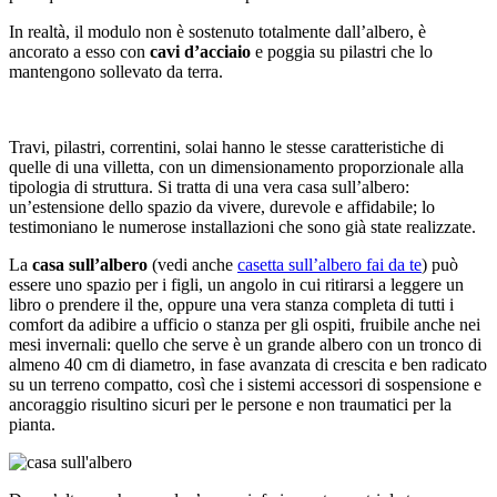
In realtà, il modulo non è sostenuto totalmente dall’albero, è
ancorato a esso con
cavi d’acciaio
e poggia su pilastri che lo
mantengono sollevato da terra.
Travi, pilastri, correntini, solai hanno le stesse caratteristiche di
quelle di una villetta, con un dimensionamento proporzionale alla
tipologia di struttura. Si tratta di una vera casa sull’albero:
un’estensione dello spazio da vivere, durevole e affidabile; lo
testimoniano le numerose installazioni che sono già state realizzate.
La
casa sull’albero
(vedi anche
casetta sull’albero fai da te
) può
essere uno spazio per i figli, un angolo in cui ritirarsi a leggere un
libro o prendere il the, oppure una vera stanza completa di tutti i
comfort da adibire a ufficio o stanza per gli ospiti, fruibile anche nei
mesi invernali: quello che serve è un grande albero con un tronco di
almeno 40 cm di diametro, in fase avanzata di crescita e ben radicato
su un terreno compatto, così che i sistemi accessori di sospensione e
ancoraggio risultino sicuri per le persone e non traumatici per la
pianta.