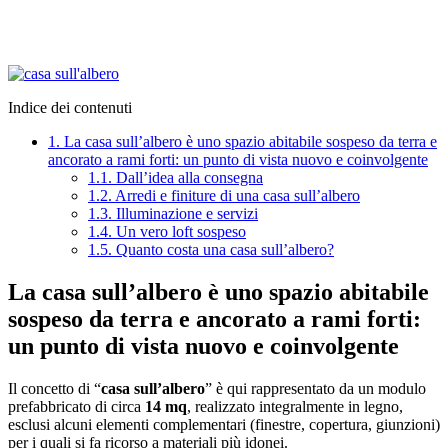
Indice dei contenuti
1.
La casa sull’albero è uno spazio abitabile sospeso da terra e
ancorato a rami forti: un punto di vista nuovo e coinvolgente
1.1.
Dall’idea alla consegna
1.2.
Arredi e finiture di una casa sull’albero
1.3.
Illuminazione e servizi
1.4.
Un vero loft sospeso
1.5.
Quanto costa una casa sull’albero?
La casa sull’albero è uno spazio abitabile
sospeso da terra e ancorato a rami forti:
un punto di vista nuovo e coinvolgente
Il concetto di “
casa sull’albero
” è qui rappresentato da un modulo
prefabbricato di circa
14 mq
, realizzato integralmente in legno,
esclusi alcuni elementi complementari (finestre, copertura, giunzioni)
per i quali si fa ricorso a materiali più idonei.