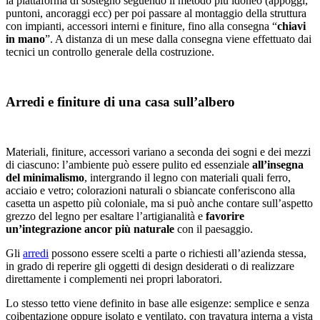
la piattaforma di sostegno seguendo il metodo più idoneo (appoggi,
puntoni, ancoraggi ecc) per poi passare al montaggio della struttura
con impianti, accessori interni e finiture, fino alla consegna “
chiavi
in mano
”. A distanza di un mese dalla consegna viene effettuato dai
tecnici un controllo generale della costruzione.
Arredi e finiture di una casa sull’albero
Materiali, finiture, accessori variano a seconda dei sogni e dei mezzi
di ciascuno: l’ambiente può essere pulito ed essenziale
all’insegna
del minimalismo
, intergrando il legno con materiali quali ferro,
acciaio e vetro; colorazioni naturali o sbiancate conferiscono alla
casetta un aspetto più coloniale, ma si può anche contare sull’aspetto
grezzo del legno per esaltare l’artigianalità e
favorire
un’integrazione ancor più naturale
con il paesaggio.
Gli
arredi
possono essere scelti a parte o richiesti all’azienda stessa,
in grado di reperire gli oggetti di design desiderati o di realizzare
direttamente i complementi nei propri laboratori.
Lo stesso tetto viene definito in base alle esigenze: semplice e senza
coibentazione oppure isolato e ventilato, con travatura interna a vista