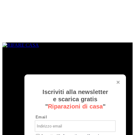
CHI SIAMO
www.rifarecasa.com è il sito collegato alla rivista bimestrale
RIFARE CASA che comunica con quanti devono ristrutturare la
propria casa fornendo idee, soluzioni, materiali innovativi utili per
realizzare un progetto su misura. È una vetrina per gli architetti che
hanno l’opportunità di pubblicare i loro lavori migliori ed essere
informati sulle novità del settore.
Iscriviti alla newsletter
Rifare Casa è Testata Giornalistica by
Edibrico
e scarica gratis
"
Riparazioni di casa
"
Direttore Editoriale Responsabile
Nicla de Carolis
Registrazione tribunale di Milano, n° 493 del 24-07-2008
Email
Edibrico srl - Viale Emilio Caldara, 44 - 20122 Milano P.iva
12980140151