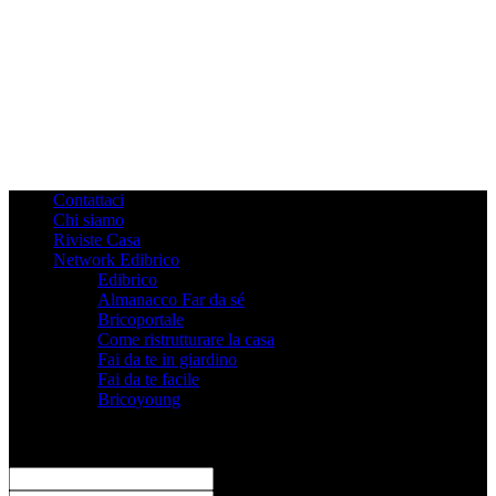
Contattaci
Chi siamo
Riviste Casa
Network Edibrico
Edibrico
Almanacco Far da sé
Bricoportale
Come ristrutturare la casa
Fai da te in giardino
Fai da te facile
Bricoyoung
Registrati
Benvenuto! Accedi al tuo account
il tuo username