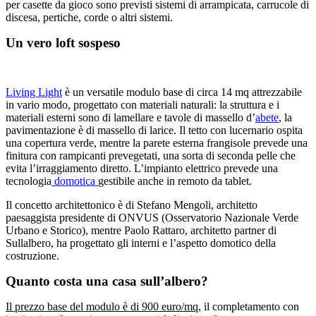
per casette da gioco sono previsti sistemi di arrampicata, carrucole di
discesa, pertiche, corde o altri sistemi.
Un vero loft sospeso
Living Light
è un versatile modulo base di circa 14 mq attrezzabile
in vario modo, progettato con materiali naturali: la struttura e i
materiali esterni sono di lamellare e tavole di massello d’
abete
, la
pavimentazione è di massello di larice. Il tetto con lucernario ospita
una copertura verde, mentre la parete esterna frangisole prevede una
finitura con rampicanti prevegetati, una sorta di seconda pelle che
evita l’irraggiamento diretto. L’impianto elettrico prevede una
tecnologia
domotica
gestibile anche in remoto da tablet.
Il concetto architettonico è di Stefano Mengoli, architetto
paesaggista presidente di ONVUS (Osservatorio Nazionale Verde
Urbano e Storico), mentre Paolo Rattaro, architetto partner di
Sullalbero, ha progettato gli interni e l’aspetto domotico della
costruzione.
Quanto costa una casa sull’albero?
Il prezzo base del modulo è di 900 euro/mq
, il completamento con