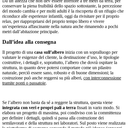
Da un’altezza che non dev’essere inferiore a tre metri da terra, per
conservare la piena fruibilità dello spazio sottostante, la percezione
del mondo cambia e per molti adulti è la riscoperta di un rifugio che
riconduce alle esperienze infantili, oggi da rivisitare per il proprio
relax, per riappropriarsi del proprio tempo libero e vivere
un’esperienza affascinante nella natura anche rimanendo a pochi
metri dall’abitazione principale.
Dall’idea alla consegna
Il progetto di una
casa sull’albero
inizia con un sopralluogo per
valutare le esigenze del cliente, la destinazione d’uso, le tipologie
costruttive, i dettagli e, soprattutto, l’albero che dovrà ospitare la
struttura, in quanto deve potersi comportare come un pilastro
naturale, perciò essere sano, robusto e di buone dimensioni; la
costruzione può anche reggersi su più alberi,
con interconnessione
tramite ponti o passatoie
.
Se l’albero non basta da sé a reggere la struttura, questa viene
integrata con veri e propri pali a terra
fissati in vario modo. Si
elabora un progetto di massima, poi condiviso con la committenza
per definire i dettagli, quindi si passa alla costruzione dei
semilavorati e della struttura nei laboratori. Sul posto viene realizzata