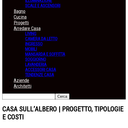
ILLUMINAZIONE
SCALE E ASCENSORI
Bagno
Cucina
Progetti
Arredare Casa
LIVING
CAMERA DA LETTO
INGRESSO
MOBILI
MANSARDA E SOFFITTA
SOGGIORNO
LAVANDERIA
ACCESSORI CASA
TENDENZE CASA
Aziende
Architetti
CASA SULL’ALBERO | PROGETTO, TIPOLOGIE
E COSTI