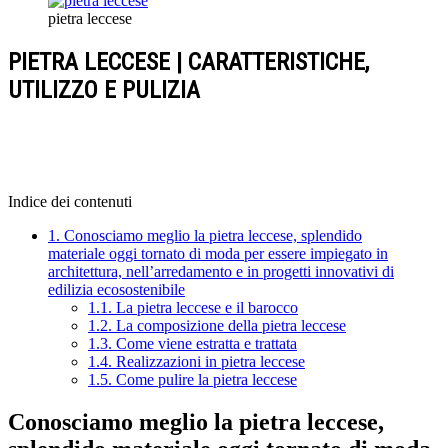
pietra leccese
PIETRA LECCESE | CARATTERISTICHE,
UTILIZZO E PULIZIA
Indice dei contenuti
1.
Conosciamo meglio la pietra leccese, splendido
materiale oggi tornato di moda per essere impiegato in
architettura, nell’arredamento e in progetti innovativi di
edilizia ecosostenibile
1.1.
La pietra leccese e il barocco
1.2.
La composizione della pietra leccese
1.3.
Come viene estratta e trattata
1.4.
Realizzazioni in pietra leccese
1.5.
Come pulire la pietra leccese
Conosciamo meglio la pietra leccese,