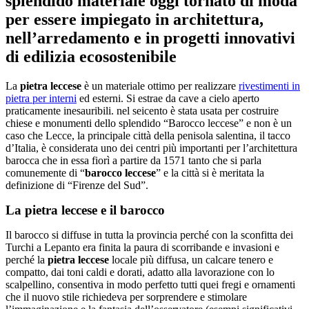
splendido materiale oggi tornato di moda
per essere impiegato in architettura,
nell’arredamento e in progetti innovativi
di edilizia ecosostenibile
La
pietra leccese
è un materiale ottimo per realizzare
rivestimenti in
pietra per interni
ed esterni. Si estrae da cave a cielo aperto
praticamente inesauribili. nel seicento è stata usata per costruire
chiese e monumenti dello splendido “Barocco leccese” e non è un
caso che Lecce, la principale città della penisola salentina, il tacco
d’Italia, è considerata uno dei centri più importanti per l’architettura
barocca che in essa fiorì a partire da 1571 tanto che si parla
comunemente di “
barocco leccese
” e la città si è meritata la
definizione di “Firenze del Sud”.
La pietra leccese e il barocco
Il barocco si diffuse in tutta la provincia perché con la sconfitta dei
Turchi a Lepanto era finita la paura di scorribande e invasioni e
perché la
pietra leccese
locale più diffusa, un calcare tenero e
compatto, dai toni caldi e dorati, adatto alla lavorazione con lo
scalpellino, consentiva in modo perfetto tutti quei fregi e ornamenti
che il nuovo stile richiedeva per sorprendere e stimolare