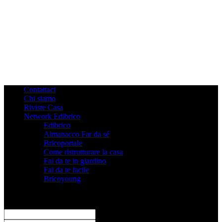
Contattaci
Chi siamo
Riviste Casa
Network Edibrico
Edibrico
Almanacco Far da sé
Bricoportale
Come ristrutturare la casa
Fai da te in giardino
Fai da te facile
Bricoyoung
Registrati
Benvenuto! Accedi al tuo account
il tuo username