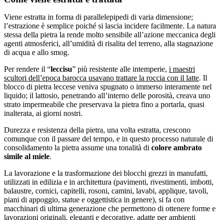
Viene estratta in forma di parallelepipedi di varia dimensione;
l’estrazione è semplice poiché si lascia incidere facilmente. La natura
stessa della pietra la rende molto sensibile all’azione meccanica degli
agenti atmosferici, all’umidità di risalita del terreno, alla stagnazione
di acqua e allo smog.
Per rendere il “
leccisu
” più resistente alle intemperie,
i maestri
scultori dell’epoca barocca usavano trattare la roccia con il latte
. Il
blocco di pietra leccese veniva spugnato o immerso interamente nel
liquido; il lattosio, penetrando all’interno delle porosità, creava uno
strato impermeabile che preservava la pietra fino a portarla, quasi
inalterata, ai giorni nostri.
Durezza e resistenza della pietra, una volta estratta, crescono
comunque con il passare del tempo, e in questo processo naturale di
consolidamento la pietra assume una tonalità di
colore ambrato
simile al miele
.
La lavorazione e la trasformazione dei blocchi grezzi in manufatti,
utilizzati in edilizia e in architettura (pavimenti, rivestimenti, imbotti,
balaustre, cornici, capitelli, rosoni, camini, lavabi, applique, tavoli,
piani di appoggio, statue e oggettistica in genere), si fa con
macchinari di ultima generazione che permettono di ottenere forme e
lavorazioni originali, eleganti e decorative, adatte per ambienti