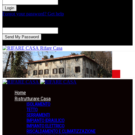
la tua password
Forgot your password? Get help
Recupero della password
Recupera la tua password
La tua email
La password verrà inviata via email.
Rifare Casa
Home
Ristrutturare Casa
ISOLAMENTO
TETTO
SERRAMENTI
IMPIANTO IDRAULICO
IMPIANTO ELETTRICO
RISCALDAMENTO E CLIMATIZZAZIONE