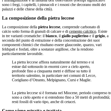
l’immaginazione e la fantasia dell’osservatore (esempi significativi
sono i fregi, i capitelli, i pinnacoli e i rosoni che decorano molti dei
palazzi e delle chiese della città).
La composizione della pietra leccese
La composizione della
pietra leccese
, comprende carbonato di
calcio sotto forma di granuli di calcare e di
cemento calcitico
. Esiste
in tre varianti cromatiche: il
bianco
, il
giallo paglierino
e il
grigio
, a
seconda del punto di estrazione e della concentrazione dei suoi
componenti chimici che risultano essere glauconite, quarzo, vari
feldspati e fosfati, oltre a sostanze argillose, che la rendono
particolarmente lavorabile.
La pietra leccese affiora naturalmente dal terreno e si
estrae dal sottosuolo in enormi cave a cielo aperto,
profonde fino a cinquanta metri e diffuse su tutto il
territorio salentino, in particolare nei comuni di Lecce,
Corigliano d’Otranto, Melpignano, Cursi e Maglie.
La pietra leccese si è formata nel Miocene, periodo compreso tra
sono a cielo aperto e si estendono fino a 50 metri di profondità; 
resti fossili di vario tipo, anche di cetacei.
Come viene estratta e trattata