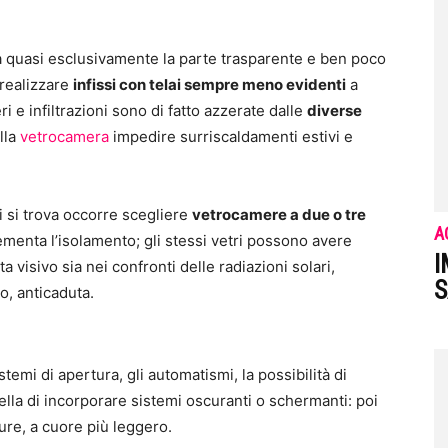
a quasi esclusivamente la parte trasparente e ben poco
 realizzare
infissi con telai sempre meno evidenti
a
ri e infiltrazioni sono di fatto azzerate dalle
diverse
lla
vetrocamera
impedire surriscaldamenti estivi e
i si trova occorre scegliere
vetrocamere a due o tre
A
ementa l’isolamento; gli stessi vetri possono avere
I
sta visivo sia nei confronti delle radiazioni solari,
S
o, anticaduta.
temi di apertura, gli automatismi, la possibilità di
ella di incorporare sistemi oscuranti o schermanti: poi
ture, a cuore più leggero.