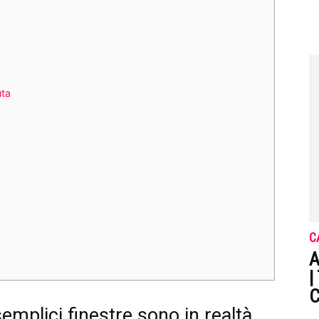
uta
C
A
|
C
mplici finestre sono in realtà