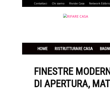
Contattaci
Chi siamo
Riviste Casa
Network Edibri
Rifare
Casa
HOME
RISTRUTTURARE CASA
BAGN
FINESTRE MODERNE
DI APERTURA, MAT