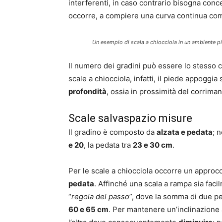
interferenti, in caso contrario bisogna conce
occorre, a compiere una curva continua co
Un esempio di scala a chiocciola in un ambiente p
Il numero dei gradini può essere lo stesso co
scale a chiocciola, infatti, il piede appoggi
profondità
, ossia in prossimità del corriman
Scale salvaspazio misure
Il gradino è composto da
alzata e pedata
; 
e 20
, la pedata tra
23 e 30 cm
.
Per le scale a chiocciola occorre un approcc
pedata
. Affinché una scala a rampa sia faci
“
regola del passo
”, dove la somma di due p
60 e 65 cm
. Per mantenere un’inclinazione