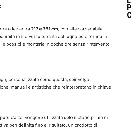
L
o.
P
C
rire altezze tra
212 e 351 cm
, con altezza variabile
ponibile in 5 diverse tonalità del legno ed è fornita in
ali è possibile montarla in poche ore senza l’intervento
esign, personalizzate come questa, coinvolge
he, manuali e artistiche che reinterpretano in chiave
opere d’arte, vengono utilizzate solo materie prime di
iva ben definita fino al risultato, un prodotto di