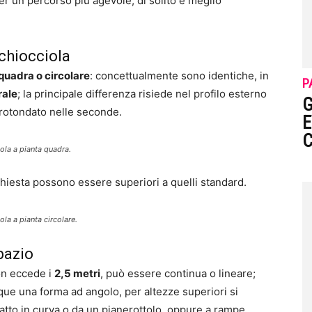
per un percorso più agevole, di solito è meglio
 chiocciola
quadra o circolare
: concettualmente sono identiche, in
P
rale
; la principale differenza risiede nel profilo esterno
G
rrotondato nelle seconde.
E
ola a pianta quadra.
chiesta possono essere superiori a quelli standard.
la a pianta circolare.
pazio
non eccede i
2,5 metri
, può essere continua o lineare;
e una forma ad angolo, per altezze superiori si
ratto in curva o da un pianerottolo, oppure a rampe