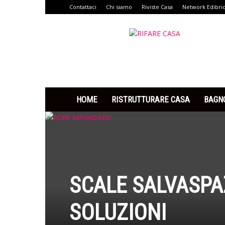
Contattaci
Chi siamo
Riviste Casa
Network Edibri
Rifare
Casa
HOME
RISTRUTTURARE CASA
BAGN
SCALE SALVASPA
SOLUZIONI