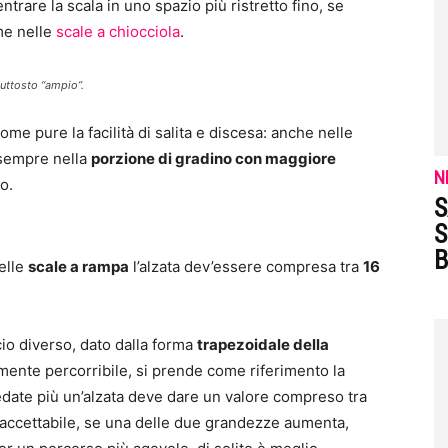
ntrare la scala in uno spazio più ristretto fino, se
me nelle
scale a chiocciola
.
iuttosto “ampio”.
me pure la facilità di salita e discesa: anche nelle
a sempre nella
porzione di gradino con maggiore
N
o.
S
S
B
nelle
scale a rampa
l’alzata dev’essere compresa tra
16
io diverso, dato dalla forma
trapezoidale della
lmente percorribile, si prende come riferimento la
edate più un’alzata deve dare un valore compreso tra
 accettabile, se una delle due grandezze aumenta,