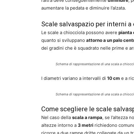
l’altra deve conseguentemente
diminuire
; 
aumentare la pedata e diminuire l’alzata.
Scale salvaspazio per interni a
Le scale a chiocciola possono avere
pianta 
quanto si sviluppano
attorno a un palo cent
dei gradini che è squadrato nelle prime e a
Schema di rappresentazione di una scala a chiocci
I diametri variano a intervalli di
10 cm
e a ri
Schema di rappresentazione di una scala a chioccio
Come scegliere le scale salvas
Nel caso della
scala a rampa
, se l’altezza 
altezze intorno a
3 metri
richiedono comunqu
ricorre a due rampe dritte collegate da un t