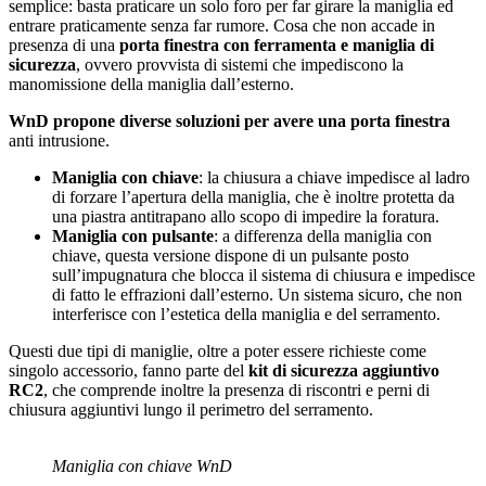
semplice: basta praticare un solo foro per far girare la maniglia ed
entrare praticamente senza far rumore. Cosa che non accade in
presenza di una
porta finestra con ferramenta e maniglia di
sicurezza
, ovvero provvista di sistemi che impediscono la
manomissione della maniglia dall’esterno.
WnD propone diverse soluzioni per avere una porta finestra
anti intrusione.
Maniglia con chiave
: la chiusura a chiave impedisce al ladro
di forzare l’apertura della maniglia, che è inoltre protetta da
una piastra antitrapano allo scopo di impedire la foratura.
Maniglia con pulsante
: a differenza della maniglia con
chiave, questa versione dispone di un pulsante posto
sull’impugnatura che blocca il sistema di chiusura e impedisce
di fatto le effrazioni dall’esterno. Un sistema sicuro, che non
interferisce con l’estetica della maniglia e del serramento.
Questi due tipi di maniglie, oltre a poter essere richieste come
singolo accessorio, fanno parte del
kit di sicurezza aggiuntivo
RC2
, che comprende inoltre la presenza di riscontri e perni di
chiusura aggiuntivi lungo il perimetro del serramento.
Maniglia con chiave WnD