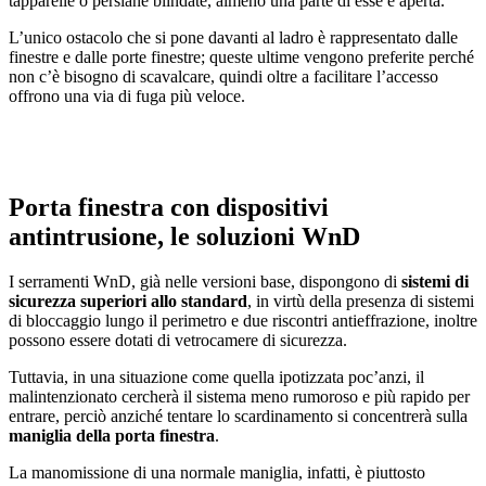
tapparelle o persiane blindate, almeno una parte di esse è aperta.
L’unico ostacolo che si pone davanti al ladro è rappresentato dalle
finestre e dalle porte finestre; queste ultime vengono preferite perché
non c’è bisogno di scavalcare, quindi oltre a facilitare l’accesso
offrono una via di fuga più veloce.
Porta finestra con dispositivi
antintrusione, le soluzioni WnD
I serramenti WnD, già nelle versioni base, dispongono di
sistemi di
sicurezza superiori allo standard
, in virtù della presenza di sistemi
di bloccaggio lungo il perimetro e due riscontri antieffrazione, inoltre
possono essere dotati di vetrocamere di sicurezza.
Tuttavia, in una situazione come quella ipotizzata poc’anzi, il
malintenzionato cercherà il sistema meno rumoroso e più rapido per
entrare, perciò anziché tentare lo scardinamento si concentrerà sulla
maniglia della porta finestra
.
La manomissione di una normale maniglia, infatti, è piuttosto