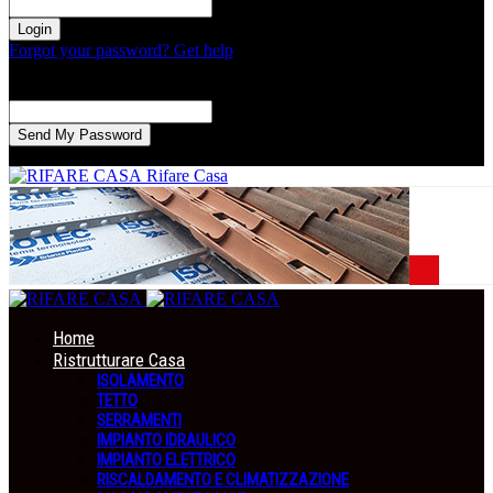
la tua password
Forgot your password? Get help
Recupero della password
Recupera la tua password
La tua email
La password verrà inviata via email.
Rifare Casa
Home
Ristrutturare Casa
ISOLAMENTO
TETTO
SERRAMENTI
IMPIANTO IDRAULICO
IMPIANTO ELETTRICO
RISCALDAMENTO E CLIMATIZZAZIONE