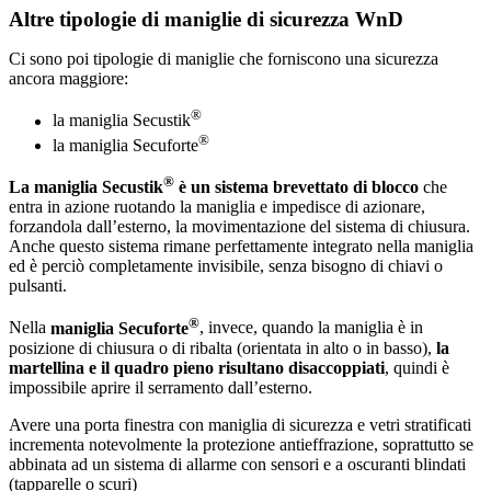
Altre tipologie di maniglie di sicurezza WnD
Ci sono poi tipologie di maniglie che forniscono una sicurezza
ancora maggiore:
®
la maniglia Secustik
®
la maniglia Secuforte
®
La maniglia Secustik
è un sistema brevettato di blocco
che
entra in azione ruotando la maniglia e impedisce di azionare,
forzandola dall’esterno, la movimentazione del sistema di chiusura.
Anche questo sistema rimane perfettamente integrato nella maniglia
ed è perciò completamente invisibile, senza bisogno di chiavi o
pulsanti.
®
Nella
maniglia Secuforte
, invece, quando la maniglia è in
posizione di chiusura o di ribalta (orientata in alto o in basso),
la
martellina e il quadro pieno risultano disaccoppiati
, quindi è
impossibile aprire il serramento dall’esterno.
Avere una porta finestra con maniglia di sicurezza e vetri stratificati
incrementa notevolmente la protezione antieffrazione, soprattutto se
abbinata ad un sistema di allarme con sensori e a oscuranti blindati
(tapparelle o scuri)