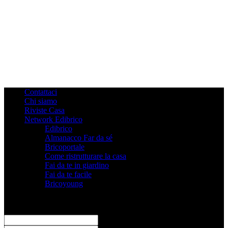
Contattaci
Chi siamo
Riviste Casa
Network Edibrico
Edibrico
Almanacco Far da sé
Bricoportale
Come ristrutturare la casa
Fai da te in giardino
Fai da te facile
Bricoyoung
Registrati
Benvenuto! Accedi al tuo account
il tuo username