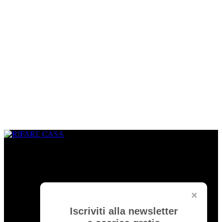
CHI SIAMO
www.rifarecasa.com è il sito collegato alla rivista bimestrale
RIFARE CASA che comunica con quanti devono ristrutturare la
propria casa fornendo idee, soluzioni, materiali innovativi utili per
realizzare un progetto su misura. È una vetrina per gli architetti che
hanno l’opportunità di pubblicare i loro lavori migliori ed essere
informati sulle novità del settore.
Iscriviti alla newsletter
Rifare Casa è Testata Giornalistica by
Edibrico