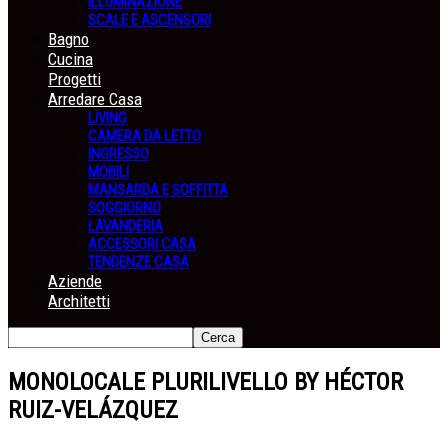
ILLUMINAZIONE
SCALE E ASCENSORI
Bagno
Cucina
Progetti
Arredare Casa
LIVING
CAMERA DA LETTO
INGRESSO
MOBILI
MANSARDA E SOFFITTA
SOGGIORNO
LAVANDERIA
ACCESSORI CASA
TENDENZE CASA
Aziende
Architetti
MONOLOCALE PLURILIVELLO BY HÉCTOR
RUIZ-VELÁZQUEZ