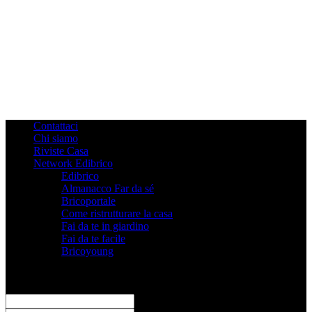
Contattaci
Chi siamo
Riviste Casa
Network Edibrico
Edibrico
Almanacco Far da sé
Bricoportale
Come ristrutturare la casa
Fai da te in giardino
Fai da te facile
Bricoyoung
Registrati
Benvenuto! Accedi al tuo account
il tuo username