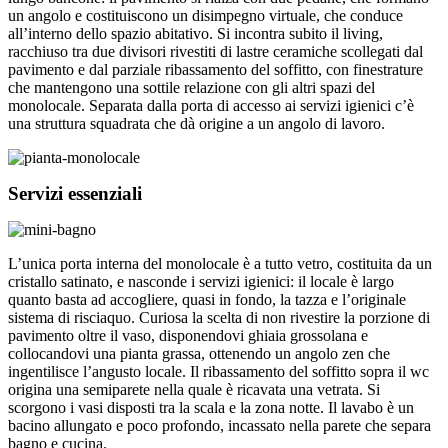
un angolo e costituiscono un disimpegno virtuale, che conduce
all’interno dello spazio abitativo. Si incontra subito il living,
racchiuso tra due divisori rivestiti di lastre ceramiche scollegati dal
pavimento e dal parziale ribassamento del soffitto, con finestrature
che mantengono una sottile relazione con gli altri spazi del
monolocale. Separata dalla porta di accesso ai servizi igienici c’è
una struttura squadrata che dà origine a un angolo di lavoro.
Servizi essenziali
L’unica porta interna del monolocale è a tutto vetro, costituita da un
cristallo satinato, e nasconde i servizi igienici: il locale è largo
quanto basta ad accogliere, quasi in fondo, la tazza e l’originale
sistema di risciaquo. Curiosa la scelta di non rivestire la porzione di
pavimento oltre il vaso, disponendovi ghiaia grossolana e
collocandovi una pianta grassa, ottenendo un angolo zen che
ingentilisce l’angusto locale. Il ribassamento del soffitto sopra il wc
origina una semiparete nella quale è ricavata una vetrata. Si
scorgono i vasi disposti tra la scala e la zona notte. Il lavabo è un
bacino allungato e poco profondo, incassato nella parete che separa
bagno e cucina.