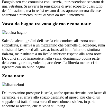
l’angolo zen che comunica con i servizi, pur essendone separato da
una vetratura. Si avverte la sensazione di aver scoperto quasi tutto
dell’abitazione, ma in realtà restano da assaporare ancora diverse
soluzioni e numerosi punti di vista da livelli intermedi.
Vasca da bagno tra zona giorno e zona notte
Salendo alcuni gradini della scala che conduce alla zona notte
soppalcata, si arriva a un mezzanino che permette di accedere, sulla
sinistra, al lavabo ed alla vasca, incassati in un’ulteriore struttura
rialzata, ma risultante a un livello inferiore rispetto alla zona notte.
Da qui ci si può immergere nella vasca, dominando buona parte
della zona giorno e, volendo, accedere alla libreria mentre ci si
rigenera con un buon bagno.
Zona notte
Dal mezzanino prosegue la scala, anche questa rivestita con lastre di
ceramica, e si arriva allo spazio destinato al riposo: più che di un
soppalco, si tratta di una sorta di mensolone a sbalzo, in parte
ancorato al soffitto, che fa volta sul living.