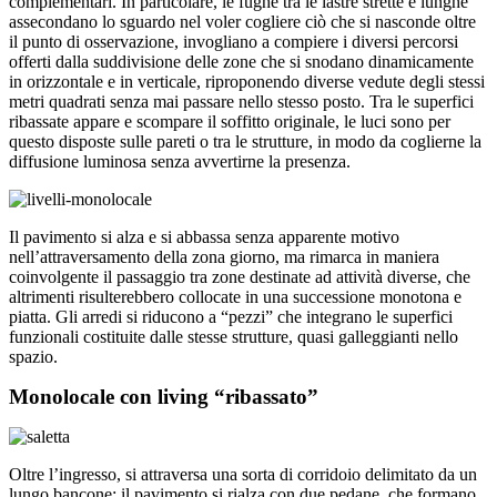
complementari. In particolare, le fughe tra le lastre strette e lunghe
assecondano lo sguardo nel voler cogliere ciò che si nasconde oltre
il punto di osservazione, invogliano a compiere i diversi percorsi
offerti dalla suddivisione delle zone che si snodano dinamicamente
in orizzontale e in verticale, riproponendo diverse vedute degli stessi
metri quadrati senza mai passare nello stesso posto. Tra le superfici
ribassate appare e scompare il soffitto originale, le luci sono per
questo disposte sulle pareti o tra le strutture, in modo da coglierne la
diffusione luminosa senza avvertirne la presenza.
Il pavimento si alza e si abbassa senza apparente motivo
nell’attraversamento della zona giorno, ma rimarca in maniera
coinvolgente il passaggio tra zone destinate ad attività diverse, che
altrimenti risulterebbero collocate in una successione monotona e
piatta. Gli arredi si riducono a “pezzi” che integrano le superfici
funzionali costituite dalle stesse strutture, quasi galleggianti nello
spazio.
Monolocale con living “ribassato”
Oltre l’ingresso, si attraversa una sorta di corridoio delimitato da un
lungo bancone: il pavimento si rialza con due pedane, che formano