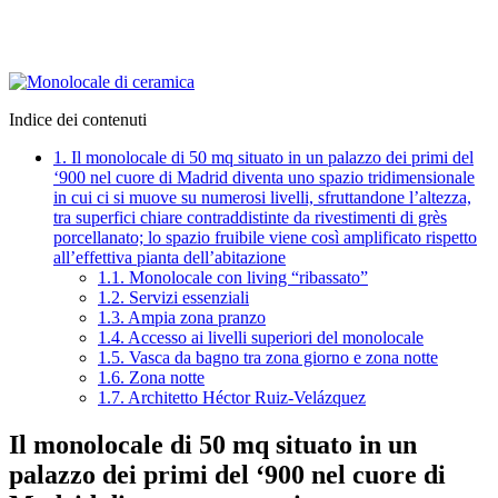
Indice dei contenuti
1.
Il monolocale di 50 mq situato in un palazzo dei primi del
‘900 nel cuore di Madrid diventa uno spazio tridimensionale
in cui ci si muove su numerosi livelli, sfruttandone l’altezza,
tra superfici chiare contraddistinte da rivestimenti di grès
porcellanato; lo spazio fruibile viene così amplificato rispetto
all’effettiva pianta dell’abitazione
1.1.
Monolocale con living “ribassato”
1.2.
Servizi essenziali
1.3.
Ampia zona pranzo
1.4.
Accesso ai livelli superiori del monolocale
1.5.
Vasca da bagno tra zona giorno e zona notte
1.6.
Zona notte
1.7.
Architetto Héctor Ruiz-Velázquez
Il monolocale di 50 mq situato in un
palazzo dei primi del ‘900 nel cuore di