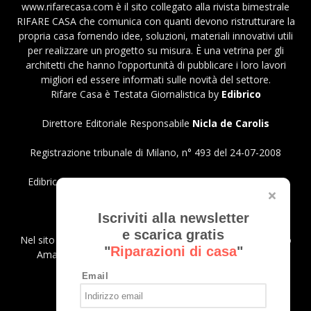
www.rifarecasa.com è il sito collegato alla rivista bimestrale
RIFARE CASA che comunica con quanti devono ristrutturare la
propria casa fornendo idee, soluzioni, materiali innovativi utili
per realizzare un progetto su misura. È una vetrina per gli
architetti che hanno l’opportunità di pubblicare i loro lavori
migliori ed essere informati sulle novità del settore.
Rifare Casa è Testata Giornalistica by
Edibrico
Direttore Editoriale Responsabile
Nicla de Carolis
Registrazione tribunale di Milano, n° 493 del 24-07-2008
Edibrico srl - Viale Emilio Caldara, 44 - 20122 Milano P.iva
12980140151
Privacy Policy
Iscriviti alla newsletter
e scarica gratis
Nel sito sono presenti prodotti Amazon; in qualità di Affiliato
"
Riparazioni di casa
"
Amazon riceviamo un guadagno dagli acquisti idonei.
Email
SEGUICI