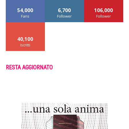
54,000
6,700
106,000
Fans
Follower
Follower
40,100
Iscritti
RESTA AGGIORNATO