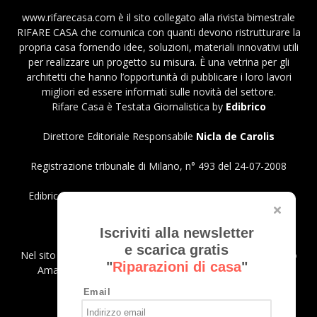
www.rifarecasa.com è il sito collegato alla rivista bimestrale
RIFARE CASA che comunica con quanti devono ristrutturare la
propria casa fornendo idee, soluzioni, materiali innovativi utili
per realizzare un progetto su misura. È una vetrina per gli
architetti che hanno l’opportunità di pubblicare i loro lavori
migliori ed essere informati sulle novità del settore.
Rifare Casa è Testata Giornalistica by
Edibrico
Direttore Editoriale Responsabile
Nicla de Carolis
Registrazione tribunale di Milano, n° 493 del 24-07-2008
Edibrico srl - Viale Emilio Caldara, 44 - 20122 Milano P.iva
12980140151
Privacy Policy
Iscriviti alla newsletter
e scarica gratis
Nel sito sono presenti prodotti Amazon; in qualità di Affiliato
"
Riparazioni di casa
"
Amazon riceviamo un guadagno dagli acquisti idonei.
Email